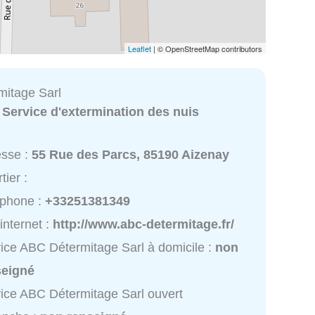
Leaflet
| © OpenStreetMap contributors
itage Sarl
:
Service d'extermination des nuis
esse :
55 Rue des Parcs, 85190 Aizenay
tier :
éphone :
+33251381349
 internet :
http://www.abc-determitage.fr/
ice ABC Détermitage Sarl à domicile :
non
seigné
ice ABC Détermitage Sarl ouvert