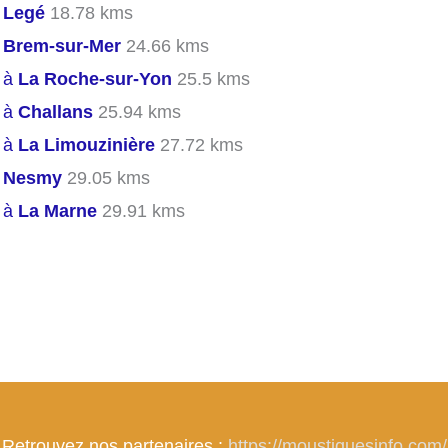
s
Legé
18.78 kms
s
Brem-sur-Mer
24.66 kms
s à
La Roche-sur-Yon
25.5 kms
s à
Challans
25.94 kms
s à
La Limouzinière
27.72 kms
s
Nesmy
29.05 kms
s à
La Marne
29.91 kms
Retrouvez nos partenaires :
https://moustiquesinfo.com/