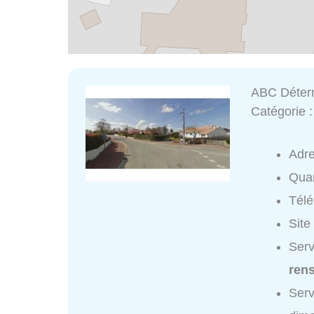
ABC Déterm
Catégorie 
Adr
Quar
Tél
Site
Serv
ren
Serv