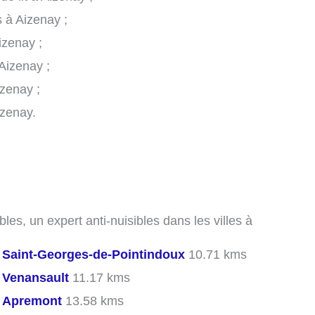
s à Aizenay ;
izenay ;
Aizenay ;
izenay ;
izenay.
les, un expert anti-nuisibles dans les villes à
s
Saint-Georges-de-Pointindoux
10.71 kms
s
Venansault
11.17 kms
s
Apremont
13.58 kms