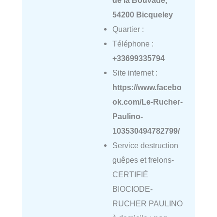
de la Bouvade,
54200 Bicqueley
Quartier :
Téléphone :
+33699335794
Site internet :
https://www.facebo
ok.com/Le-Rucher-
Paulino-
103530494782799/
Service destruction
guêpes et frelons-
CERTIFIÉ
BIOCIODE-
RUCHER PAULINO