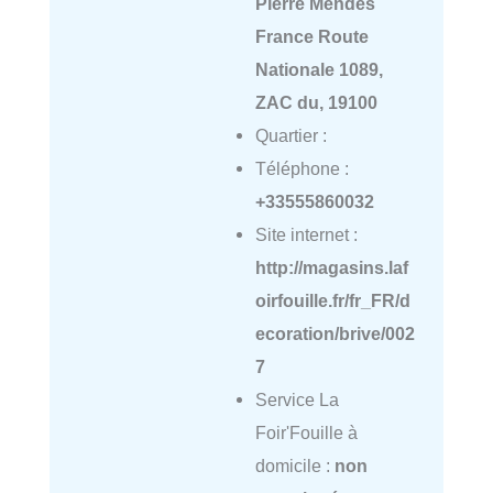
Pierre Mendès
France Route
Nationale 1089,
ZAC du, 19100
Quartier :
Téléphone :
+33555860032
Site internet :
http://magasins.laf
oirfouille.fr/fr_FR/d
ecoration/brive/002
7
Service La
Foir'Fouille à
domicile :
non