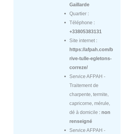
Gaillarde
Quartier :
Téléphone :
+33805383131
Site internet :
https://afpah.com/b
rive-tulle-egletons-
correze/
Service AFPAH -
Traitement de
charpente, termite,
capricorne, mérule,
dé à domicile :
non
renseigné
Service AFPAH -