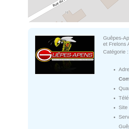
Guêpes-Ape
et Frelons 
Catégorie 
Adr
Com
Quar
Tél
Site
Serv
Guêp