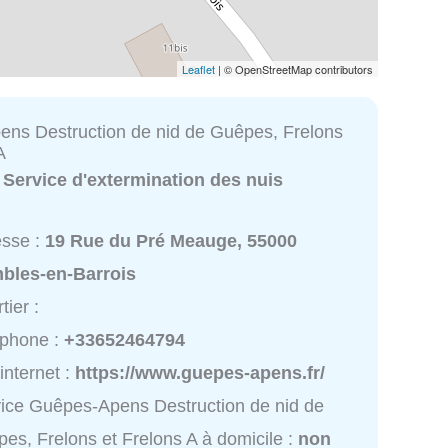
Leaflet
| © OpenStreetMap contributors
ns Destruction de nid de Guêpes, Frelons
A
:
Service d'extermination des nuis
esse :
19 Rue du Pré Meauge, 55000
bles-en-Barrois
tier :
éphone :
+33652464794
 internet :
https://www.guepes-apens.fr/
ice Guêpes-Apens Destruction de nid de
es, Frelons et Frelons A à domicile :
non