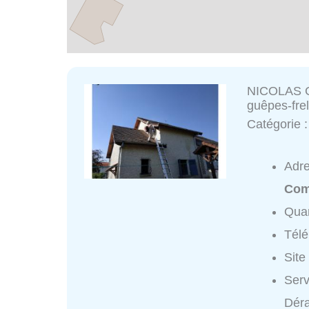
NICOLAS G
guêpes-fre
Catégorie 
Adr
Com
Quar
Tél
Site
Ser
Déra