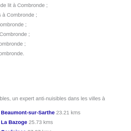
 de lit à Combronde ;
es à Combronde ;
Combronde ;
 Combronde ;
Combronde ;
Combronde.
les, un expert anti-nuisibles dans les villes à
s
Beaumont-sur-Sarthe
23.21 kms
s
La Bazoge
25.73 kms