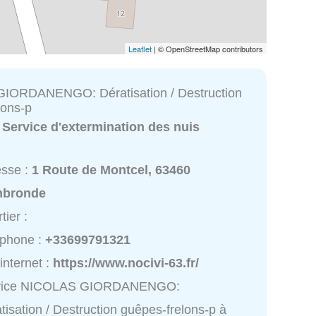
Leaflet
| © OpenStreetMap contributors
IORDANENGO: Dératisation / Destruction
lons-p
:
Service d'extermination des nuis
esse :
1 Route de Montcel, 63460
bronde
tier :
éphone :
+33699791321
 internet :
https://www.nocivi-63.fr/
vice NICOLAS GIORDANENGO:
tisation / Destruction guêpes-frelons-p à