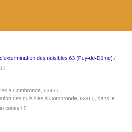
 d'extermination des nuisibles 63 (Puy-de-Dôme)
/
nde
ibles à Combronde, 63460
nation des nuisibles à Combronde, 63460, dans le
n conseil ?