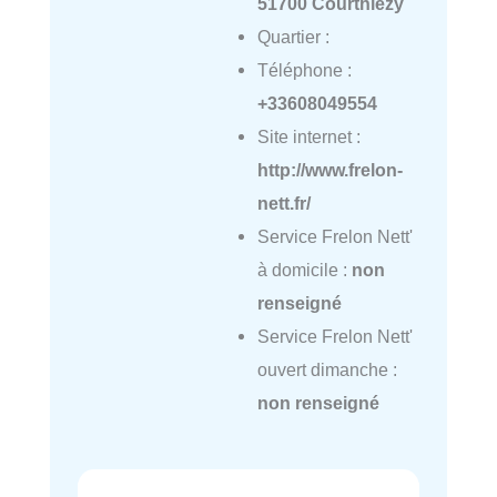
51700 Courthiézy
Quartier :
Téléphone :
+33608049554
Site internet :
http://www.frelon-
nett.fr/
Service Frelon Nett'
à domicile :
non
renseigné
Service Frelon Nett'
ouvert dimanche :
non renseigné