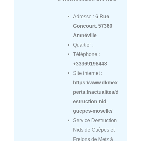
Adresse :
6 Rue
Goncourt, 57360
Amnéville
Quartier :
Téléphone :
+33369198448
Site internet :
https://www.dkmex
perts.fr/actualites/d
estruction-nid-
guepes-moselle/
Service Destruction
Nids de Guêpes et
Frelons de Metz à