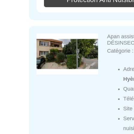
Apan assist
DÉSINSEC
Catégorie 
Adr
Hyè
Quar
Tél
Site
Serv
nui