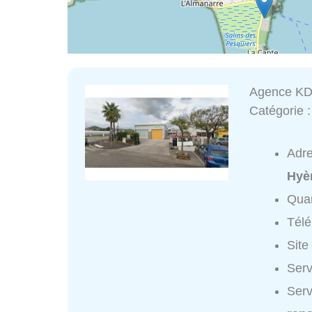
Agence K
Catégorie 
Adr
Hyè
Quar
Tél
Site
Serv
Serv