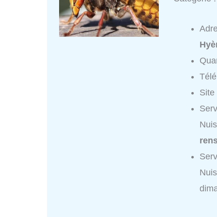
Adr
Hyè
Quar
Tél
Site
Serv
Nuis
ren
Serv
Nuis
dim