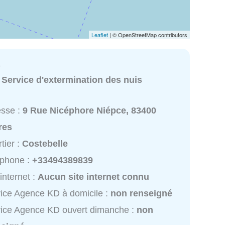
Leaflet
| © OpenStreetMap contributors
D
:
Service d'extermination des nuis
esse :
9 Rue Nicéphore Niépce, 83400
res
tier :
Costebelle
éphone :
+33494389839
 internet :
Aucun site internet connu
ice Agence KD à domicile :
non renseigné
ice Agence KD ouvert dimanche :
non