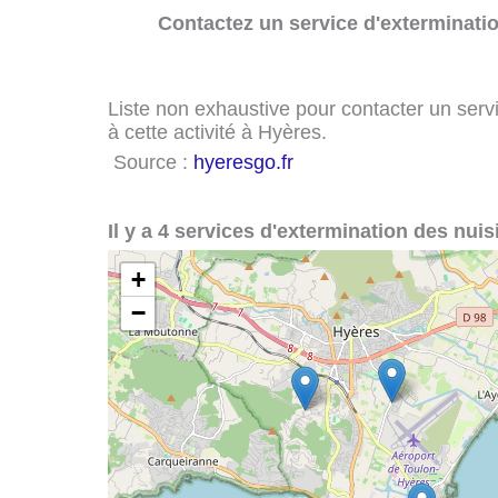
Contactez un service d'exterminatio
Liste non exhaustive pour contacter un servi
à cette activité à Hyères.
Source :
hyeresgo.fr
Il y a 4 services d'extermination des nuis
+
−