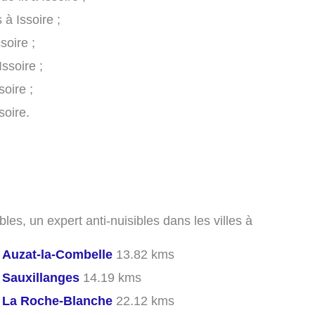
 à Issoire ;
soire ;
ssoire ;
soire ;
soire.
les, un expert anti-nuisibles dans les villes à
s
Auzat-la-Combelle
13.82 kms
s
Sauxillanges
14.19 kms
s
La Roche-Blanche
22.12 kms