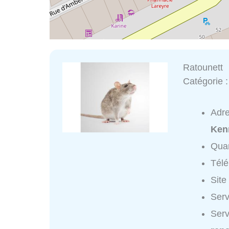
Ratounett
Catégorie 
Adr
Ken
Quar
Tél
Site
Serv
Serv