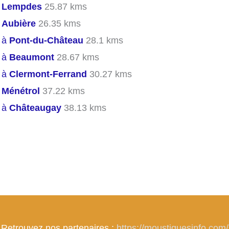
s
Lempdes
25.87 kms
s
Aubière
26.35 kms
s à
Pont-du-Château
28.1 kms
s à
Beaumont
28.67 kms
s à
Clermont-Ferrand
30.27 kms
s
Ménétrol
37.22 kms
s à
Châteaugay
38.13 kms
Retrouvez nos partenaires :
https://moustiquesinfo.com/