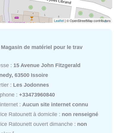
Leaflet
| © OpenStreetMap contributors
:
Magasin de matériel pour le trav
esse :
15 Avenue John Fitzgerald
nedy, 63500 Issoire
tier :
Les Jodonnes
éphone :
+33473960840
 internet :
Aucun site internet connu
ice Ratounett à domicile :
non renseigné
ice Ratounett ouvert dimanche :
non