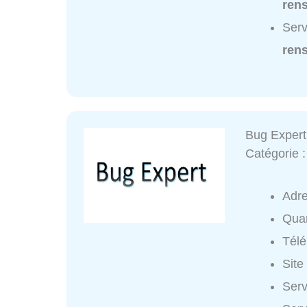
ren
Ser
ren
Bug Expert
Catégorie 
Adr
Quar
Tél
Site
Serv