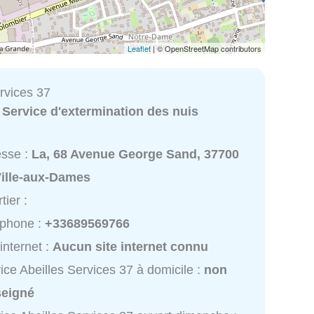
Leaflet
| © OpenStreetMap contributors
rvices 37
:
Service d'extermination des nuis
esse :
La, 68 Avenue George Sand, 37700
Ville-aux-Dames
tier :
éphone :
+33689569766
 internet :
Aucun site internet connu
ice Abeilles Services 37 à domicile :
non
seigné