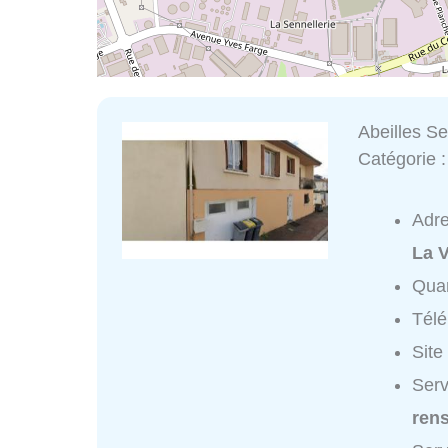
Abeilles Se
Catégorie 
Adr
La 
Quar
Tél
Site
Serv
ren