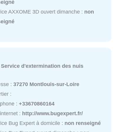
seigné
vice AXXOME 3D ouvert dimanche :
non
seigné
:
Service d'extermination des nuis
esse :
37270 Montlouis-sur-Loire
tier :
éphone :
+33670860164
 internet :
http://www.bugexpert.fr/
ice Bug Expert à domicile :
non renseigné