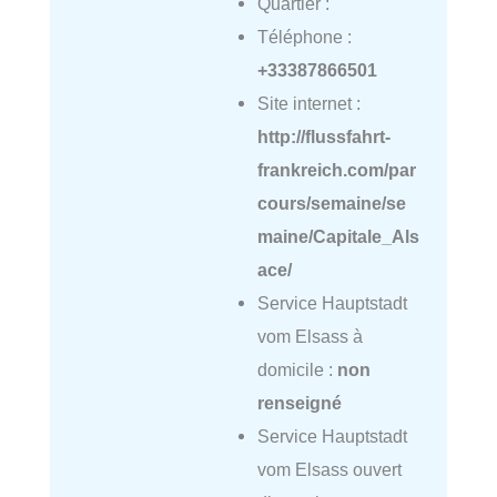
Quartier :
Téléphone :
+33387866501
Site internet :
http://flussfahrt-
frankreich.com/par
cours/semaine/se
maine/Capitale_Als
ace/
Service Hauptstadt
vom Elsass à
domicile :
non
renseigné
Service Hauptstadt
vom Elsass ouvert