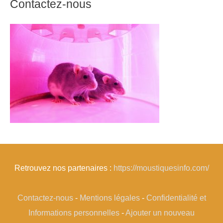
Contactez-nous
Retrouvez nos partenaires :
https://moustiquesinfo.com/
Contactez-nous
-
Mentions légales
-
Confidentialité et
Informations personnelles
-
Ajouter un nouveau