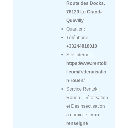
Route des Docks,
76120 Le Grand-
Quevilly
Quartier :
Téléphone :
+33244818010
Site internet :
https://www.rentoki
l.com/fr/deratisatio
n-rouen/
Service Rentokil
Rouen : Dératisation
et Désinsectisation
à domicile :
non
renseigné