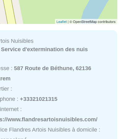
Leaflet
| © OpenStreetMap contributors
tois Nuisibles
:
Service d'extermination des nuis
esse :
587 Route de Béthune, 62136
trem
tier :
éphone :
+33321021315
internet :
s://www.flandresartoisnuisibles.com/
ice Flandres Artois Nuisibles à domicile :