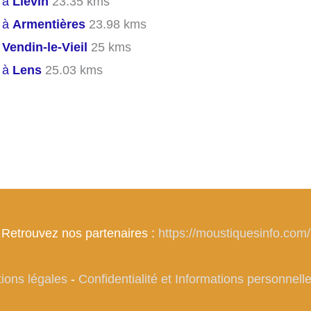
s à
Liévin
23.35 kms
s à
Armentières
23.98 kms
s
Vendin-le-Vieil
25 kms
s à
Lens
25.03 kms
Retrouvez nos partenaires :
https://moustiquesinfo.com/
ions légales
-
Confidentialité et Informations personnell