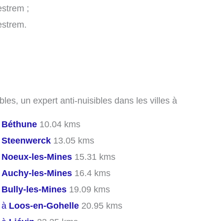
estrem ;
estrem.
les, un expert anti-nuisibles dans les villes à
s
Béthune
10.04 kms
s
Steenwerck
13.05 kms
s
Noeux-les-Mines
15.31 kms
s
Auchy-les-Mines
16.4 kms
s
Bully-les-Mines
19.09 kms
s à
Loos-en-Gohelle
20.95 kms