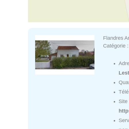
Flandres Ar
Catégorie 
Adr
Les
Quar
Tél
Site 
http
Serv