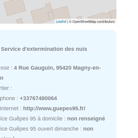
Leaflet
| © OpenStreetMap contributors
:
Service d'extermination des nuis
esse :
4 Rue Gauguin, 95420 Magny-en-
in
tier :
éphone :
+33767480064
 internet :
http://www.guepes95.fr/
ice Guêpes 95 à domicile :
non renseigné
ice Guêpes 95 ouvert dimanche :
non