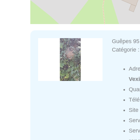
Guêpes 95
Catégorie 
Adr
Vex
Quar
Tél
Site
Serv
Serv