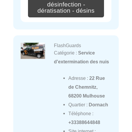
désinfection -
dératisation - désins
FlashGuards
Catégorie :
Service
d'extermination des nuis
Adresse :
22 Rue
de Chemnitz,
68200 Mulhouse
Quartier :
Dornach
Téléphone :
+33388644848
Site internet :