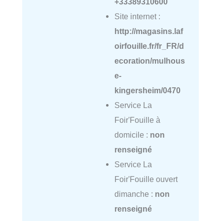
+33389310600
Site internet :
http://magasins.laf
oirfouille.fr/fr_FR/d
ecoration/mulhous
e-
kingersheim/0470
Service La
Foir'Fouille à
domicile :
non
renseigné
Service La
Foir'Fouille ouvert
dimanche :
non
renseigné