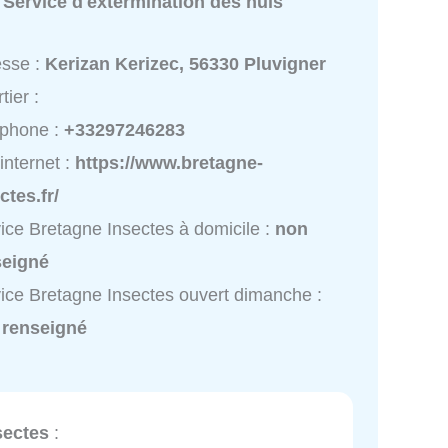
:
Service d'extermination des nuis
esse :
Kerizan Kerizec, 56330 Pluvigner
tier :
éphone :
+33297246283
 internet :
https://www.bretagne-
ctes.fr/
ice Bretagne Insectes à domicile :
non
seigné
ice Bretagne Insectes ouvert dimanche :
 renseigné
sectes
: