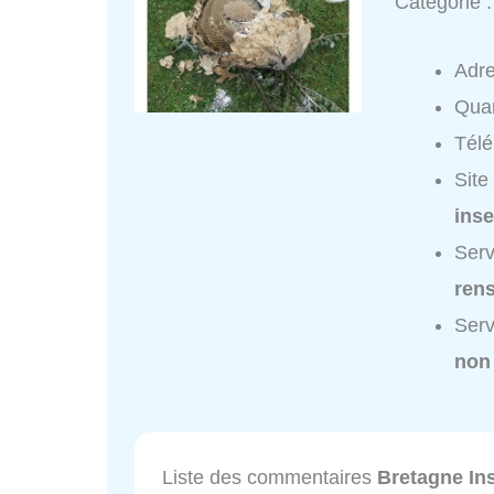
Catégorie 
Adr
Quar
Tél
Site
inse
Serv
ren
Serv
non
Liste des commentaires
Bretagne In