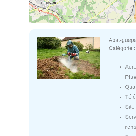
Abat-guep
Catégorie 
Adr
Plu
Quar
Tél
Site
Serv
ren