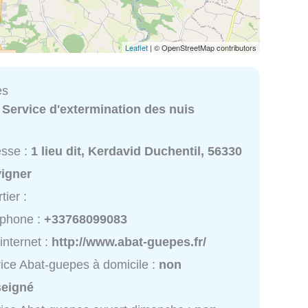
Leaflet
| © OpenStreetMap contributors
es
:
Service d'extermination des nuis
esse :
1 lieu dit, Kerdavid Duchentil, 56330
vigner
tier :
éphone :
+33768099083
 internet :
http://www.abat-guepes.fr/
ice Abat-guepes à domicile :
non
seigné