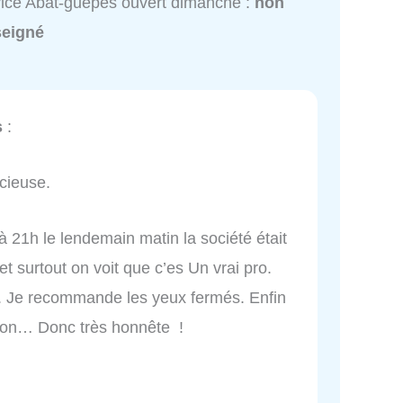
ice Abat-guepes ouvert dimanche :
non
seigné
s
:
écieuse.
 à 21h le lendemain matin la société était
et surtout on voit que c’es Un vrai pro.
. Je recommande les yeux fermés. Enfin
ion… Donc très honnête !