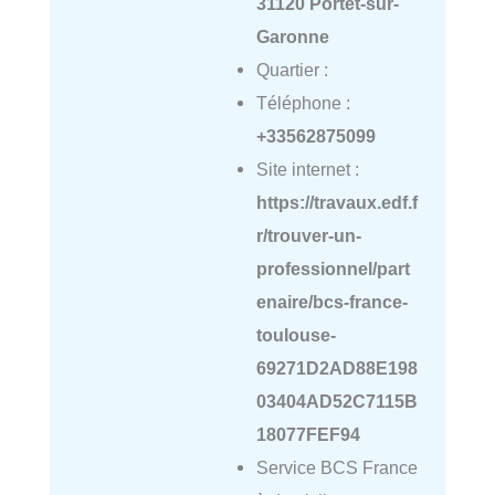
31120 Portet-sur-
Garonne
Quartier :
Téléphone :
+33562875099
Site internet :
https://travaux.edf.f
r/trouver-un-
professionnel/part
enaire/bcs-france-
toulouse-
69271D2AD88E198
03404AD52C7115B
18077FEF94
Service BCS France