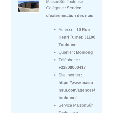
MaisonSûr Toulouse
Catégorie :
Service
d'extermination des nuis
Adresse :
10 Rue
Henri Turner, 31100
Toulouse
Quartier :
Monlong
Téléphone :
+33800000417
Site internet :
https://www.maiso
nsur.com/agences/
toulouse/
Service MaisonSûr
Toulouse à