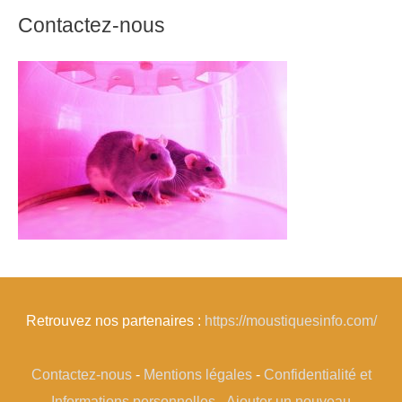
Contactez-nous
Retrouvez nos partenaires :
https://moustiquesinfo.com/
Contactez-nous
-
Mentions légales
-
Confidentialité et
Informations personnelles
-
Ajouter un nouveau