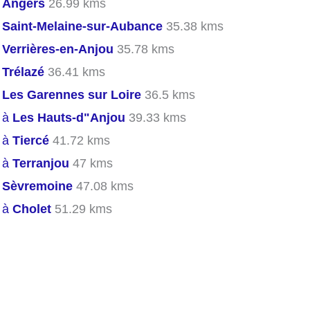
s
Angers
26.99 kms
s
Saint-Melaine-sur-Aubance
35.38 kms
s
Verrières-en-Anjou
35.78 kms
s
Trélazé
36.41 kms
s
Les Garennes sur Loire
36.5 kms
s à
Les Hauts-d"Anjou
39.33 kms
s à
Tiercé
41.72 kms
s à
Terranjou
47 kms
s
Sèvremoine
47.08 kms
s à
Cholet
51.29 kms