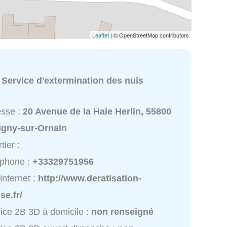
Leaflet
| © OpenStreetMap contributors
:
Service d'extermination des nuis
esse :
20 Avenue de la Haie Herlin, 55800
igny-sur-Ornain
tier :
éphone :
+33329751956
 internet :
http://www.deratisation-
e.fr/
ice 2B 3D à domicile :
non renseigné