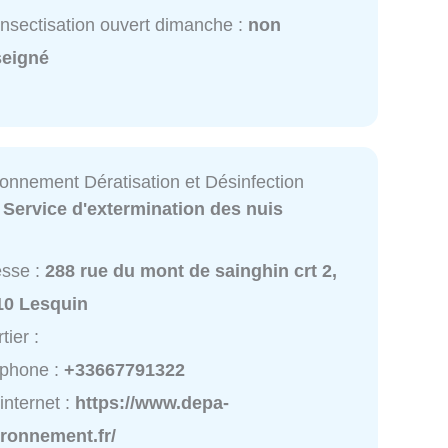
nsectisation ouvert dimanche :
non
seigné
onnement Dératisation et Désinfection
:
Service d'extermination des nuis
esse :
288 rue du mont de sainghin crt 2,
10 Lesquin
tier :
éphone :
+33667791322
 internet :
https://www.depa-
ironnement.fr/