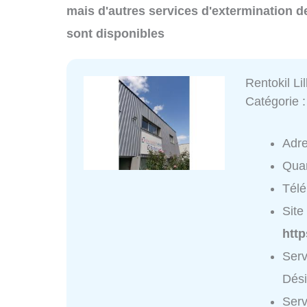
mais d'autres services d'extermination d
sont disponibles
Rentokil Li
Catégorie 
Adr
Quar
Tél
Site 
http
Serv
Dési
Serv