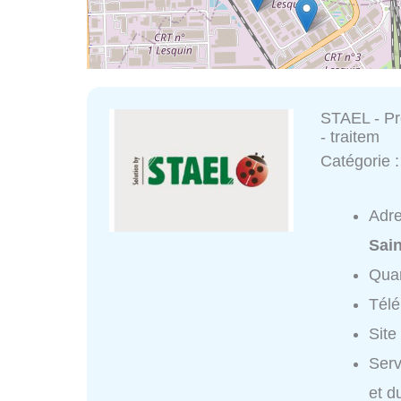
STAEL - Pr
- traitem
Catégorie 
Adr
Sai
Quar
Tél
Site
Serv
et d