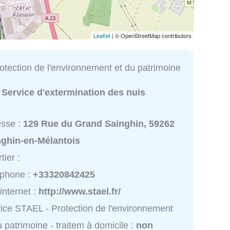
Leaflet
| © OpenStreetMap contributors
otection de l'environnement et du patrimoine
:
Service d'extermination des nuis
esse :
129 Rue du Grand Sainghin, 59262
nghin-en-Mélantois
tier :
éphone :
+33320842425
 internet :
http://www.stael.fr/
ice STAEL - Protection de l'environnement
u patrimoine - traitem à domicile :
non