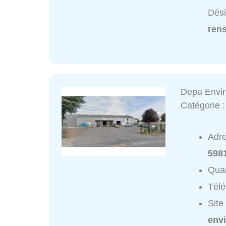
Dési
ren
Depa Envir
Catégorie 
Adr
598
Quar
Tél
Site
env