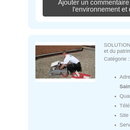
Ajouter un commentaire
l'environnement et 
SOLUTION B
et du patri
Catégorie 
Adr
Sai
Quar
Tél
Site
Ser