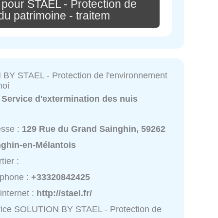
 pour STAEL - Protection de
du patrimoine - traitem
Y STAEL - Protection de l'environnement
moi
:
Service d'extermination des nuis
esse :
129 Rue du Grand Sainghin, 59262
nghin-en-Mélantois
tier :
éphone :
+33320842425
 internet :
http://stael.fr/
vice SOLUTION BY STAEL - Protection de