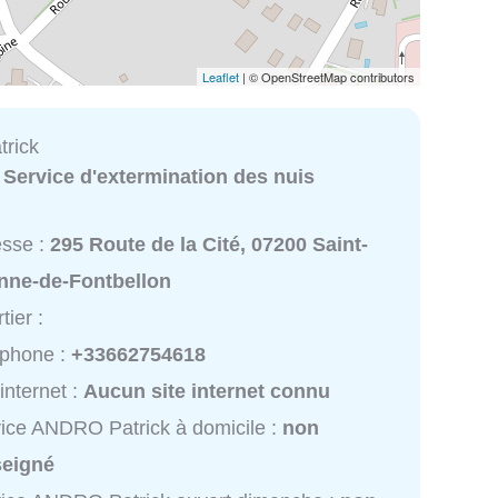
Leaflet
| © OpenStreetMap contributors
rick
:
Service d'extermination des nuis
esse :
295 Route de la Cité, 07200 Saint-
enne-de-Fontbellon
tier :
éphone :
+33662754618
 internet :
Aucun site internet connu
ice ANDRO Patrick à domicile :
non
seigné