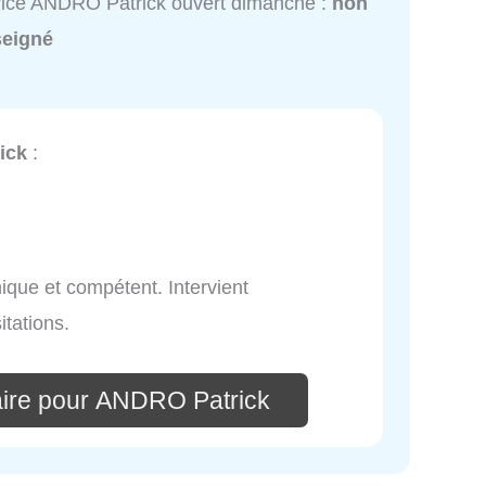
ice ANDRO Patrick ouvert dimanche :
non
seigné
ick
:
ique et compétent. Intervient
tations.
ire pour ANDRO Patrick