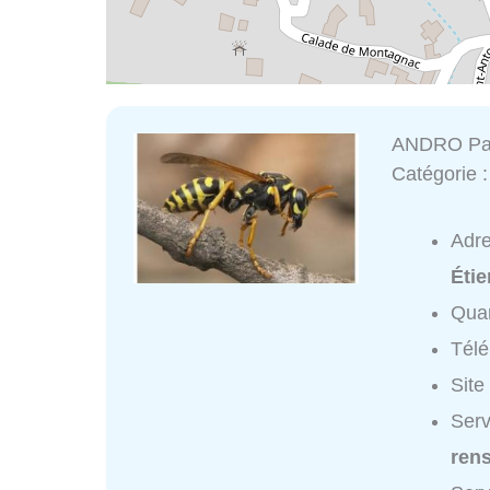
ANDRO Pat
Catégorie 
Adr
Éti
Quar
Tél
Site
Serv
ren