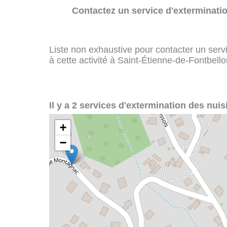
Contactez un service d'exterminatio
Liste non exhaustive pour contacter un servi
à cette activité à Saint-Étienne-de-Fontbello
Il y a 2 services d'extermination des nuis
+
−