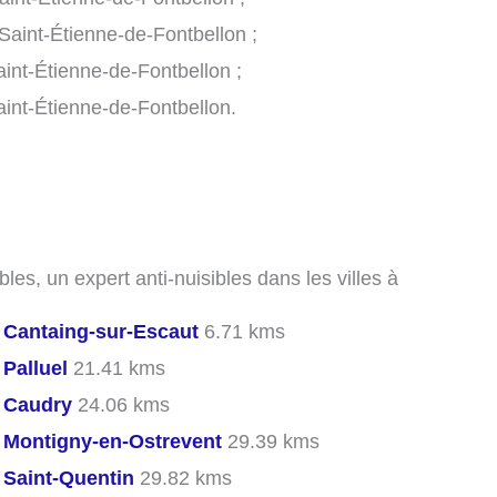
Saint-Étienne-de-Fontbellon ;
aint-Étienne-de-Fontbellon ;
aint-Étienne-de-Fontbellon.
les, un expert anti-nuisibles dans les villes à
s
Cantaing-sur-Escaut
6.71 kms
s
Palluel
21.41 kms
s
Caudry
24.06 kms
s
Montigny-en-Ostrevent
29.39 kms
s
Saint-Quentin
29.82 kms