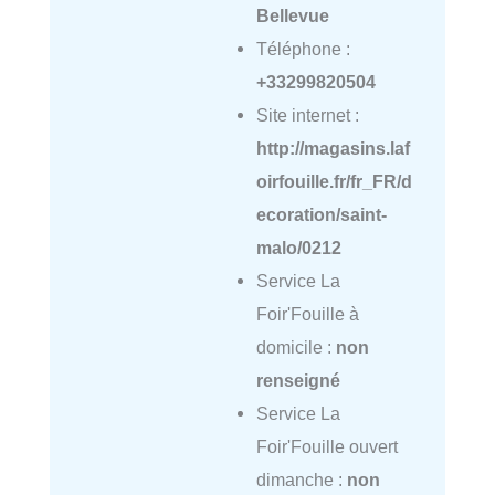
Bellevue
Téléphone :
+33299820504
Site internet :
http://magasins.laf
oirfouille.fr/fr_FR/d
ecoration/saint-
malo/0212
Service La
Foir'Fouille à
domicile :
non
renseigné
Service La
Foir'Fouille ouvert
dimanche :
non