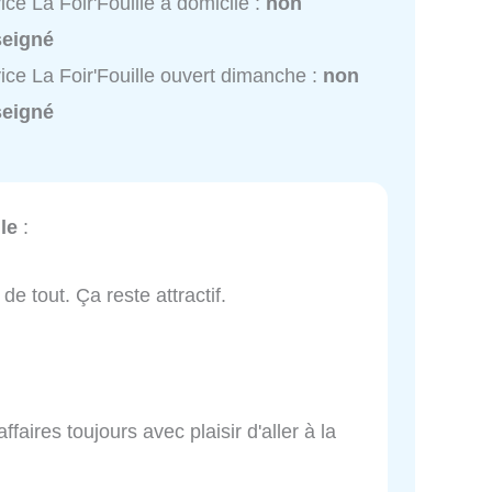
ice La Foir'Fouille à domicile :
non
seigné
ice La Foir'Fouille ouvert dimanche :
non
seigné
le
:
e tout. Ça reste attractif.
aires toujours avec plaisir d'aller à la