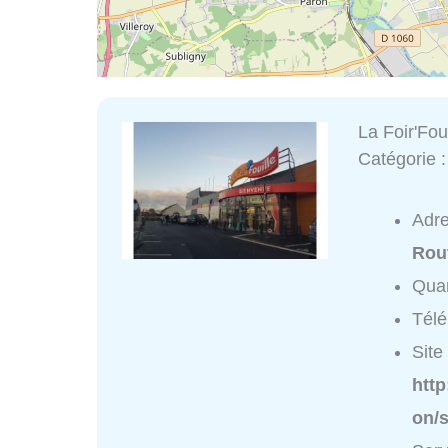
La Foir'Foui
Catégorie 
Adr
Rou
Quar
Tél
Site 
http
on/