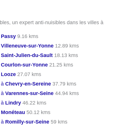
les, un expert anti-nuisibles dans les villes à
s
Passy
9.16 kms
s
Villeneuve-sur-Yonne
12.89 kms
s
Saint-Julien-du-Sault
18.13 kms
s
Courlon-sur-Yonne
21.25 kms
s
Looze
27.07 kms
s à
Chevry-en-Sereine
37.79 kms
s à
Varennes-sur-Seine
44.94 kms
s à
Lindry
46.22 kms
s
Monéteau
50.12 kms
s à
Romilly-sur-Seine
59 kms