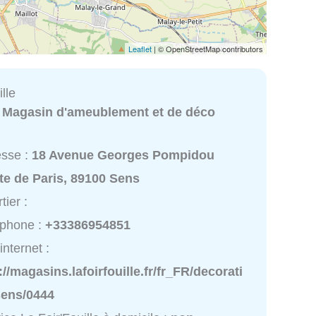
Leaflet
| © OpenStreetMap contributors
lle
:
Magasin d'ameublement et de déco
esse :
18 Avenue Georges Pompidou
te de Paris, 89100 Sens
tier :
éphone :
+33386954851
internet :
://magasins.lafoirfouille.fr/fr_FR/decorati
sens/0444