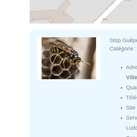
Stop Guêpe
Catégorie 
Adr
Vil
Quar
Tél
Site
Serv
Ludo