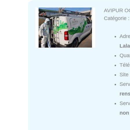
AVIPUR O
Catégorie 
Adr
Lal
Quar
Tél
Site
Ser
ren
Ser
non