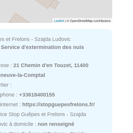
Leaflet
| © OpenStreetMap contributors
s et Frelons - Szajda Ludovic
:
Service d'extermination des nuis
esse :
21 Chemin d'en Touzet, 11400
leneuve-la-Comptal
tier :
éphone :
+33618400155
 internet :
https://stopguepesfrelons.fr/
ice Stop Guêpes et Frelons - Szajda
vic à domicile :
non renseigné