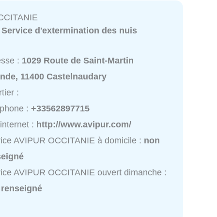
CCITANIE
:
Service d'extermination des nuis
esse :
1029 Route de Saint-Martin
ande, 11400 Castelnaudary
tier :
éphone :
+33562897715
 internet :
http://www.avipur.com/
vice AVIPUR OCCITANIE à domicile :
non
seigné
vice AVIPUR OCCITANIE ouvert dimanche :
 renseigné