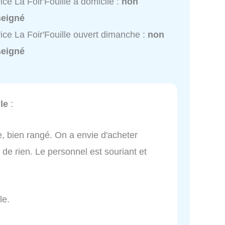
ice La Foir'Fouille à domicile :
non
seigné
ice La Foir'Fouille ouvert dimanche :
non
seigné
le
:
, bien rangé. On a envie d'acheter
e rien. Le personnel est souriant et
le.