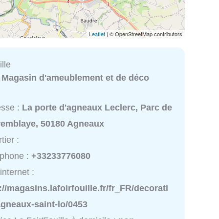
Leaflet
| © OpenStreetMap contributors
lle
:
Magasin d'ameublement et de déco
esse :
La porte d'agneaux Leclerc, Parc de
Tremblaye, 50180 Agneaux
tier :
éphone :
+33233776080
internet :
://magasins.lafoirfouille.fr/fr_FR/decorati
agneaux-saint-lo/0453