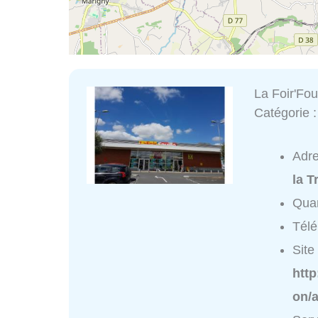
La Foir'Foui
Catégorie 
Adr
la 
Quar
Tél
Site 
http
on/