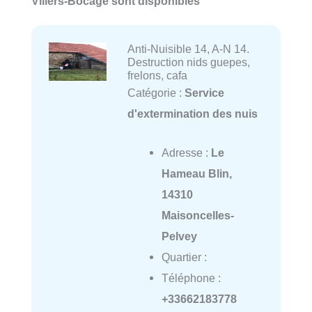
Villers-Bocage sont disponibles
Anti-Nuisible 14, A-N 14.
Destruction nids guepes,
frelons, cafa
Catégorie :
Service
d'extermination des nuis
Adresse :
Le
Hameau Blin,
14310
Maisoncelles-
Pelvey
Quartier :
Téléphone :
+33662183778