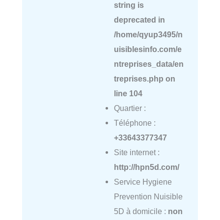
string is
deprecated in
/home/qyup3495/n
uisiblesinfo.com/e
ntreprises_data/en
treprises.php
on
line
104
Quartier :
Téléphone :
+33643377347
Site internet :
http://hpn5d.com/
Service Hygiene
Prevention Nuisible
5D à domicile :
non