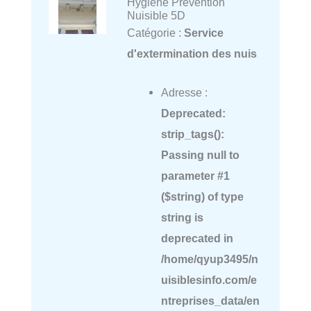
Hygiene Prevention
Nuisible 5D
Catégorie :
Service
d'extermination des nuis
Adresse :
Deprecated
:
strip_tags():
Passing null to
parameter #1
($string) of type
string is
deprecated in
/home/qyup3495/n
uisiblesinfo.com/e
ntreprises_data/en