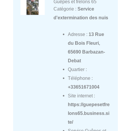
Guêpes et frelons 65
Catégorie :
Service
d'extermination des nuis
Adresse :
13 Rue
du Bois Fleuri,
65690 Barbazan-
Debat
Quartier :
Téléphone :
+33651671004
Site internet :
https://guepesetfre
lons65.business.si
te/
Service Guêpes et