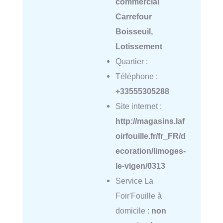
commercial
Carrefour
Boisseuil,
Lotissement
Quartier :
Téléphone :
+33555305288
Site internet :
http://magasins.laf
oirfouille.fr/fr_FR/d
ecoration/limoges-
le-vigen/0313
Service La
Foir'Fouille à
domicile :
non