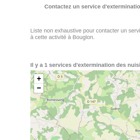
Contactez un service d'exterminatio
Liste non exhaustive pour contacter un servi
à cette activité à Bouglon.
Il y a 1 services d'extermination des nuis
+
−