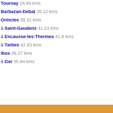
s
Tournay
24.94 kms
s
Barbazan-Debat
35.12 kms
s
Orincles
39.31 kms
s à
Saint-Gaudens
41.23 kms
s à
Encausse-les-Thermes
41.6 kms
s à
Tarbes
42.93 kms
s
Ibos
49.27 kms
s à
Ger
55.64 kms