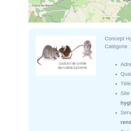
Concept H
Catégorie 
Adr
Quar
Tél
Site
hyg
Serv
ren