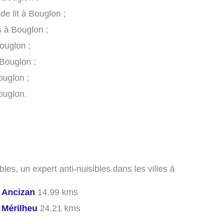
de lit à Bouglon ;
s à Bouglon ;
ouglon ;
Bouglon ;
ouglon ;
ouglon.
les, un expert anti-nuisibles dans les villes à
s
Ancizan
14.99 kms
s
Mérilheu
24.21 kms