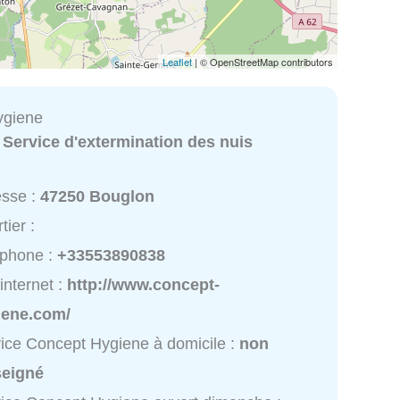
Leaflet
| © OpenStreetMap contributors
ygiene
:
Service d'extermination des nuis
esse :
47250 Bouglon
tier :
éphone :
+33553890838
 internet :
http://www.concept-
iene.com/
ice Concept Hygiene à domicile :
non
seigné