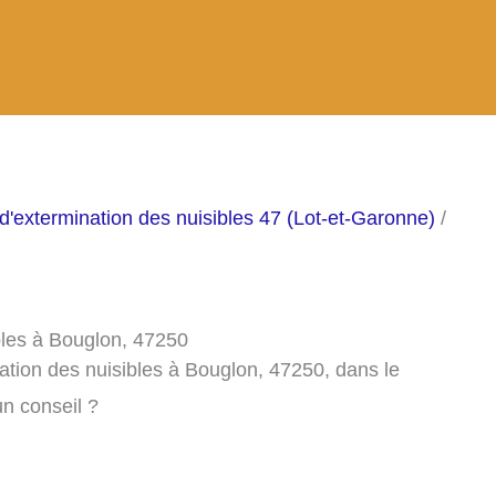
d'extermination des nuisibles 47 (Lot-et-Garonne)
/
bles à Bouglon, 47250
ation des nuisibles à Bouglon, 47250, dans le
n conseil ?