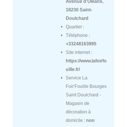
Avenue d'Oléans,
18230 Saint-
Doulchard
Quartier :
Téléphone :
+33248163995
Site internet :
https://www.lafoirfo
uille.fr/
Service La
Foir'Fouille Bourges
Saint Doulchard -
Magasin de
décoration à
domicile :
non