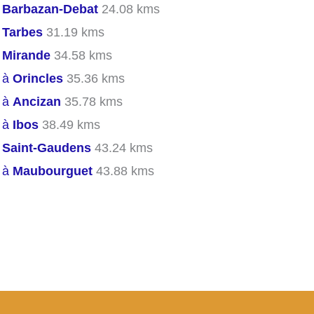
s
Barbazan-Debat
24.08 kms
s
Tarbes
31.19 kms
s
Mirande
34.58 kms
s à
Orincles
35.36 kms
s à
Ancizan
35.78 kms
s à
Ibos
38.49 kms
s
Saint-Gaudens
43.24 kms
s à
Maubourguet
43.88 kms