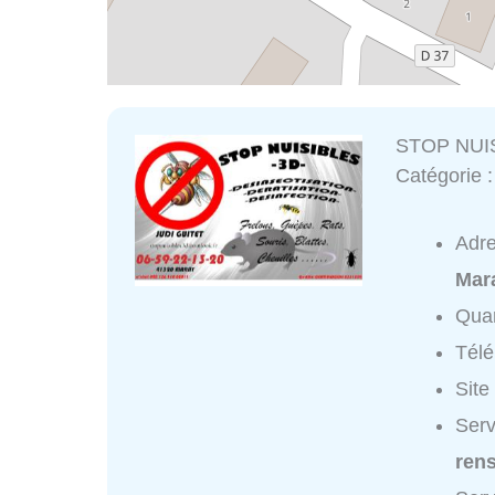
STOP NUIS
Catégorie 
Adr
Mar
Quar
Tél
Site
Serv
ren