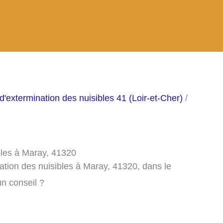
d'extermination des nuisibles 41 (Loir-et-Cher)
/
bles à Maray, 41320
ation des nuisibles à Maray, 41320, dans le
n conseil ?