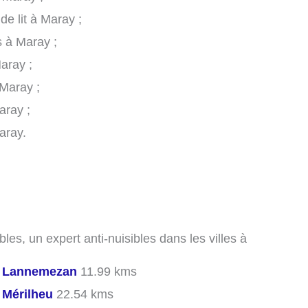
de lit à Maray ;
s à Maray ;
aray ;
Maray ;
aray ;
aray.
les, un expert anti-nuisibles dans les villes à
s
Lannemezan
11.99 kms
s
Mérilheu
22.54 kms