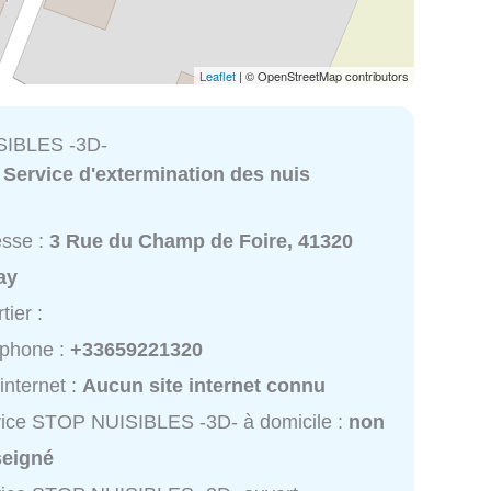
Leaflet
| © OpenStreetMap contributors
IBLES -3D-
:
Service d'extermination des nuis
esse :
3 Rue du Champ de Foire, 41320
ay
tier :
éphone :
+33659221320
 internet :
Aucun site internet connu
ice STOP NUISIBLES -3D- à domicile :
non
seigné