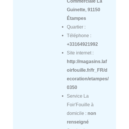
Commerciale La
Guinette, 91150
Étampes
Quartier :
Téléphone :
+33164921992
Site internet :
http://magasins.laf
oirfouille.fr/fr_FR/d
ecoration/etampes/
0350
Service La
Foir'Fouille à
domicile :
non
renseigné