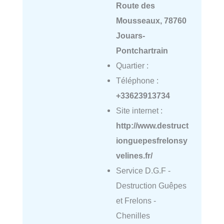
Route des
Mousseaux, 78760
Jouars-
Pontchartrain
Quartier :
Téléphone :
+33623913734
Site internet :
http://www.destruct
ionguepesfrelonsy
velines.fr/
Service D.G.F -
Destruction Guêpes
et Frelons -
Chenilles