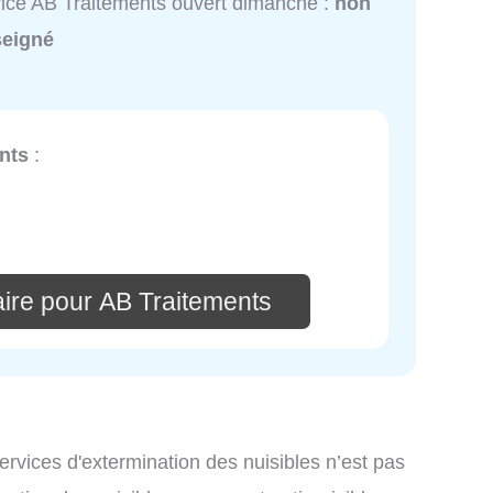
ice AB Traitements ouvert dimanche :
non
seigné
nts
:
ire pour AB Traitements
services d'extermination des nuisibles n’est pas