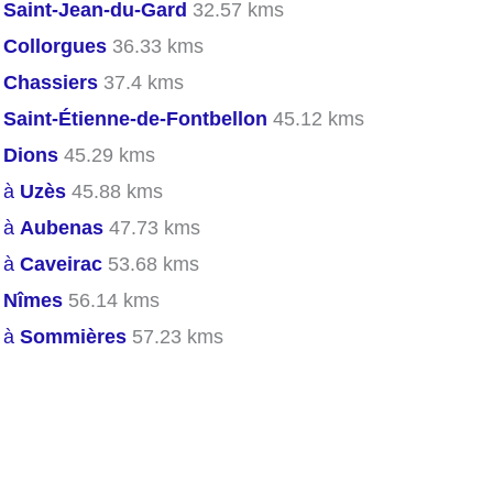
s
Saint-Jean-du-Gard
32.57 kms
s
Collorgues
36.33 kms
s
Chassiers
37.4 kms
s
Saint-Étienne-de-Fontbellon
45.12 kms
s
Dions
45.29 kms
s à
Uzès
45.88 kms
s à
Aubenas
47.73 kms
s à
Caveirac
53.68 kms
s
Nîmes
56.14 kms
s à
Sommières
57.23 kms