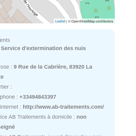
Leaflet
| © OpenStreetMap contributors
ents
:
Service d'extermination des nuis
esse :
9 Rue de la Cabrière, 83920 La
te
tier :
éphone :
+33494843397
 internet :
http://www.ab-traitements.com/
ice AB Traitements à domicile :
non
seigné