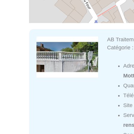
AB Traitem
Catégorie 
Adr
Mot
Quar
Tél
Site
Serv
ren