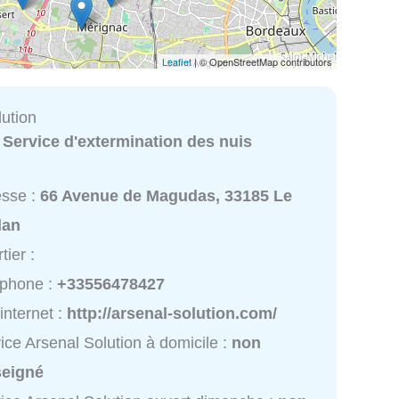
Leaflet
| © OpenStreetMap contributors
lution
:
Service d'extermination des nuis
esse :
66 Avenue de Magudas, 33185 Le
lan
tier :
éphone :
+33556478427
 internet :
http://arsenal-solution.com/
ice Arsenal Solution à domicile :
non
seigné