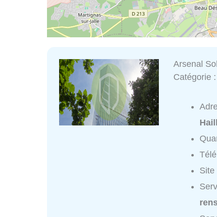
Arsenal So
Catégorie 
Adr
Hail
Quar
Tél
Site
Serv
ren