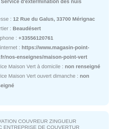
:
Service d'extermination des nuis
esse :
12 Rue du Galus, 33700 Mérignac
tier :
Beaudésert
éphone :
+33556120761
 internet :
https://www.magasin-point-
.fr/nos-enseignes/maison-point-vert
ice Maison Vert à domicile :
non renseigné
ice Maison Vert ouvert dimanche :
non
seigné
VATION COUVREUR ZINGUEUR
C ENTREPRISE DE COUVERTUR