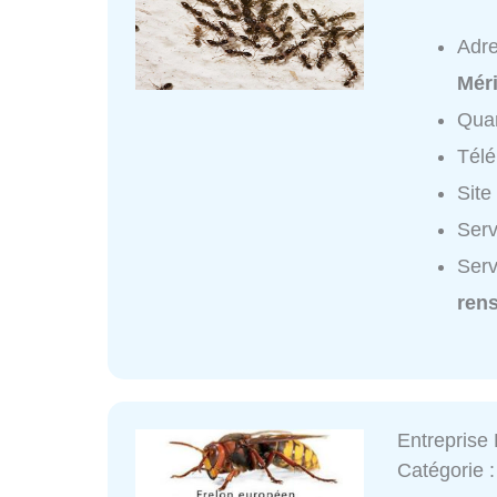
Adr
Mér
Quar
Tél
Site
Serv
Serv
ren
Entrepris
Catégorie 