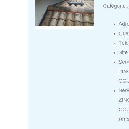
Catégorie 
Adr
Quar
Tél
Site
Ser
ZIN
COU
Ser
ZIN
COU
ren