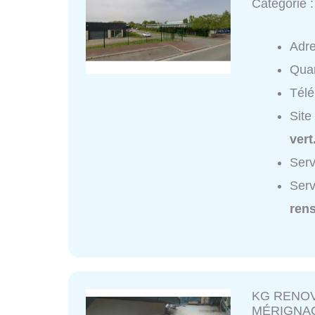
Catégorie 
Adr
Quar
Tél
Site
vert
Serv
Serv
ren
KG RENO
MÉRIGNA