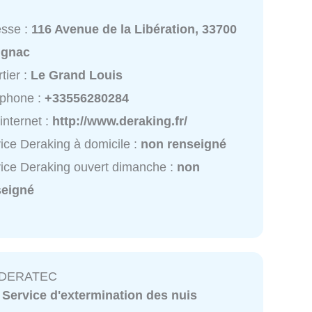
esse :
116 Avenue de la Libération, 33700
ignac
tier :
Le Grand Louis
éphone :
+33556280284
 internet :
http://www.deraking.fr/
ice Deraking à domicile :
non renseigné
ice Deraking ouvert dimanche :
non
seigné
e DERATEC
:
Service d'extermination des nuis