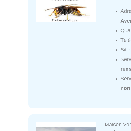
Adr
Ave
Quar
Tél
Site
Serv
ren
Serv
non
Maison Ver