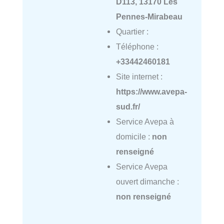
D113, 13170 Les
Pennes-Mirabeau
Quartier :
Téléphone :
+33442460181
Site internet :
https://www.avepa-
sud.fr/
Service Avepa à
domicile :
non
renseigné
Service Avepa
ouvert dimanche :
non renseigné