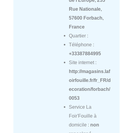
de l'Europe, 255
Rue Nationale,
57600 Forbach,
France
Quartier :
Téléphone :
+33387884995
Site internet :
http://magasins.laf
oirfouille.fr/fr_FR/d
ecoration/forbach/
0053
Service La
Foir'Fouille à
domicile :
non