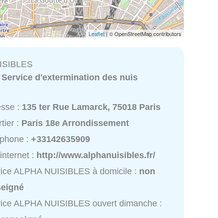
Leaflet
| © OpenStreetMap contributors
ISIBLES
:
Service d'extermination des nuis
esse :
135 ter Rue Lamarck, 75018 Paris
tier :
Paris 18e Arrondissement
éphone :
+33142635909
 internet :
http://www.alphanuisibles.fr/
vice ALPHA NUISIBLES à domicile :
non
seigné
vice ALPHA NUISIBLES ouvert dimanche :