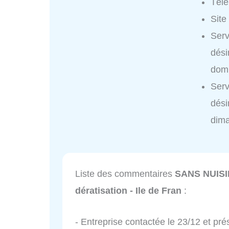
Tél
Site
Ser
dési
domi
Ser
dési
dim
Liste des commentaires
SANS NUISIB
dératisation - Ile de Fran
:
- Entreprise contactée le 23/12 et prés