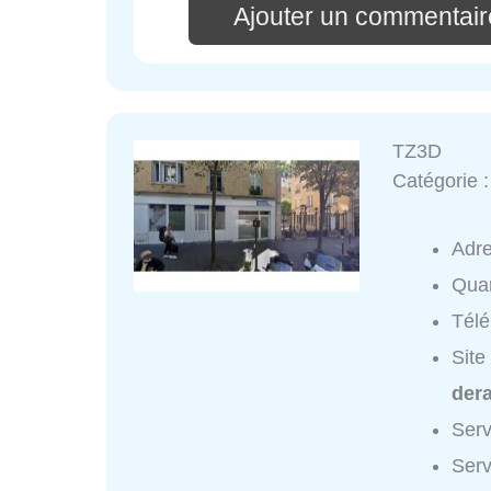
Ajouter un commentai
TZ3D
Catégorie 
Adr
Quar
Tél
Site
dera
Serv
Serv