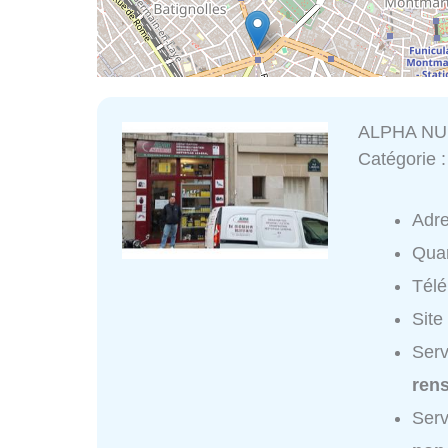
ALPHA NU
Catégorie 
Adr
Quar
Tél
Site
Ser
ren
Ser