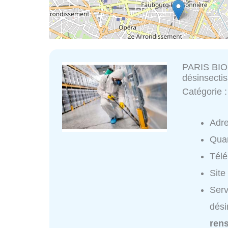
PARIS BIOC
désinsectis
Catégorie 
Adr
Quar
Tél
Site
Serv
dési
ren