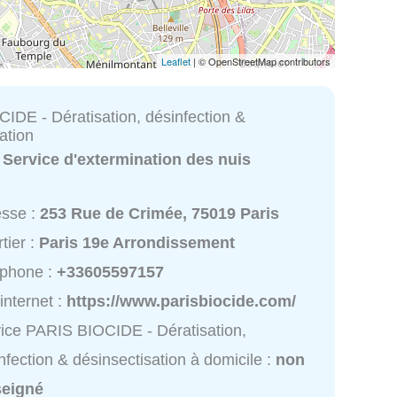
Leaflet
| © OpenStreetMap contributors
IDE - Dératisation, désinfection &
ation
:
Service d'extermination des nuis
esse :
253 Rue de Crimée, 75019 Paris
tier :
Paris 19e Arrondissement
éphone :
+33605597157
 internet :
https://www.parisbiocide.com/
ice PARIS BIOCIDE - Dératisation,
nfection & désinsectisation à domicile :
non
seigné