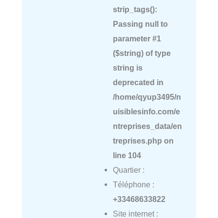
strip_tags():
Passing null to
parameter #1
($string) of type
string is
deprecated in
/home/qyup3495/n
uisiblesinfo.com/e
ntreprises_data/en
treprises.php
on
line
104
Quartier :
Téléphone :
+33468633822
Site internet :