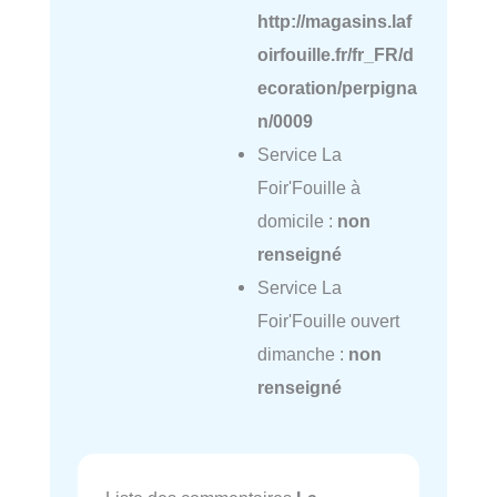
http://magasins.laf
oirfouille.fr/fr_FR/d
ecoration/perpigna
n/0009
Service La
Foir'Fouille à
domicile :
non
renseigné
Service La
Foir'Fouille ouvert
dimanche :
non
renseigné