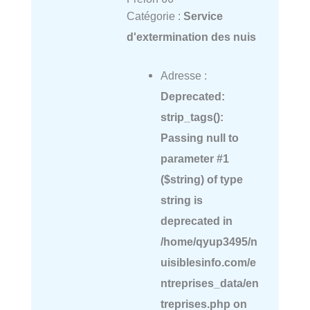
Catégorie :
Service
d'extermination des nuis
Adresse :
Deprecated
:
strip_tags():
Passing null to
parameter #1
($string) of type
string is
deprecated in
/home/qyup3495/n
uisiblesinfo.com/e
ntreprises_data/en
treprises.php
on