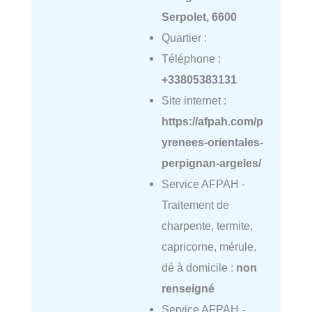
Serpolet, 6600
Quartier :
Téléphone :
+33805383131
Site internet :
https://afpah.com/p
yrenees-orientales-
perpignan-argeles/
Service AFPAH -
Traitement de
charpente, termite,
capricorne, mérule,
dé à domicile :
non
renseigné
Service AFPAH -