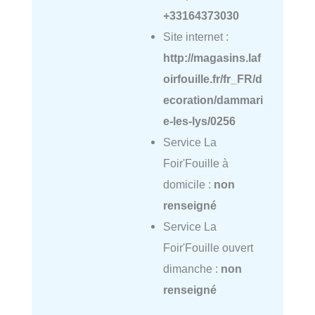
+33164373030
Site internet :
http://magasins.laf
oirfouille.fr/fr_FR/d
ecoration/dammari
e-les-lys/0256
Service La
Foir'Fouille à
domicile :
non
renseigné
Service La
Foir'Fouille ouvert
dimanche :
non
renseigné