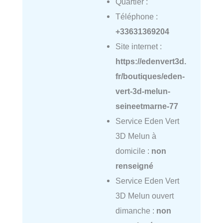
Quartier :
Téléphone :
+33631369204
Site internet :
https://edenvert3d.
fr/boutiques/eden-
vert-3d-melun-
seineetmarne-77
Service Eden Vert
3D Melun à
domicile :
non
renseigné
Service Eden Vert
3D Melun ouvert
dimanche :
non