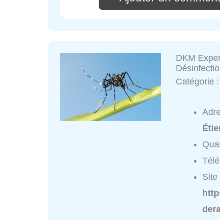
DKM Experts
Désinfecti
Catégorie 
Adr
Éti
Quar
Tél
Site 
http
dera