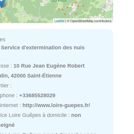
Leaflet
| © OpenStreetMap contributors
pes
:
Service d'extermination des nuis
esse :
10 Rue Jean Eugène Robert
din, 42000 Saint-Étienne
tier :
éphone :
+33685528029
 internet :
http://www.loire-guepes.fr/
ice Loire Guêpes à domicile :
non
seigné