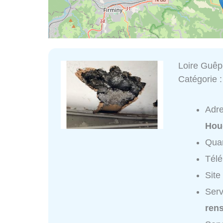
Loire Guê
Catégorie 
Adr
Hou
Quar
Tél
Site
Serv
ren