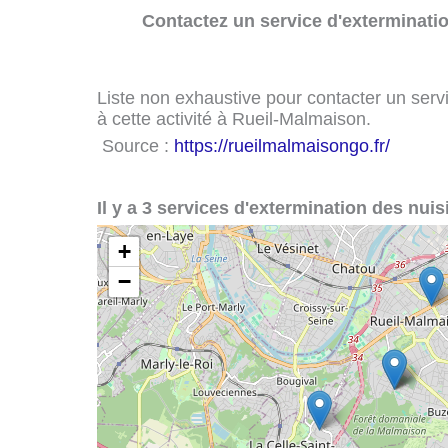
Contactez un service d'exterminatio
Liste non exhaustive pour contacter un servi
à cette activité à Rueil-Malmaison.
Source :
https://rueilmalmaisongo.fr/
Il y a 3 services d'extermination des nui
+
−