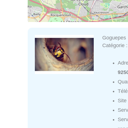
Goguepes
Catégorie 
Adr
925
Quar
Tél
Site
Serv
Serv