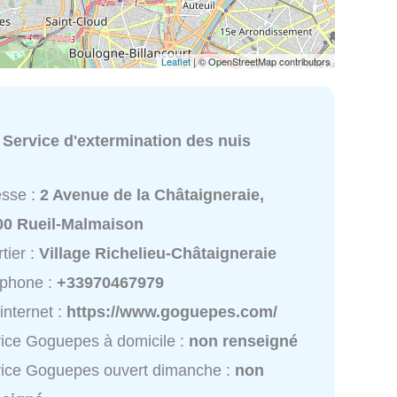
Leaflet
| © OpenStreetMap contributors
:
Service d'extermination des nuis
esse :
2 Avenue de la Châtaigneraie,
00 Rueil-Malmaison
tier :
Village Richelieu-Châtaigneraie
éphone :
+33970467979
 internet :
https://www.goguepes.com/
ice Goguepes à domicile :
non renseigné
ice Goguepes ouvert dimanche :
non