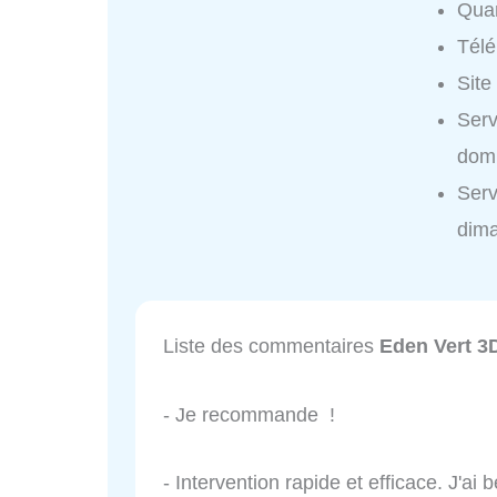
Quar
Tél
Site
Serv
domi
Serv
dim
Liste des commentaires
Eden Vert 3
- Je recommande !
- Intervention rapide et efficace. J'a