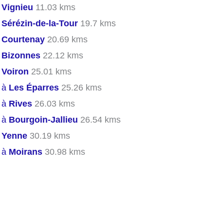
s
Vignieu
11.03 kms
s
Sérézin-de-la-Tour
19.7 kms
s
Courtenay
20.69 kms
s
Bizonnes
22.12 kms
s
Voiron
25.01 kms
s à
Les Éparres
25.26 kms
s à
Rives
26.03 kms
s à
Bourgoin-Jallieu
26.54 kms
s
Yenne
30.19 kms
s à
Moirans
30.98 kms