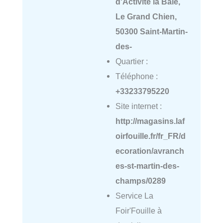
d'Activité la Baie,
Le Grand Chien,
50300 Saint-Martin-
des-
Quartier :
Téléphone :
+33233795220
Site internet :
http://magasins.laf
oirfouille.fr/fr_FR/d
ecoration/avranch
es-st-martin-des-
champs/0289
Service La
Foir'Fouille à