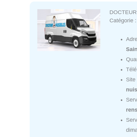
DOCTEUR 
Catégorie 
Adr
Sai
Quar
Tél
Site
nui
Ser
ren
Ser
dim