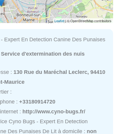
Leaflet
| © OpenStreetMap contributors
- Expert En Detection Canine Des Punaises
:
Service d'extermination des nuis
esse :
130 Rue du Maréchal Leclerc, 94410
nt-Maurice
tier :
éphone :
+33180914720
 internet :
http://www.cyno-bugs.fr/
ice Cyno Bugs - Expert En Detection
ne Des Punaises De Lit à domicile :
non