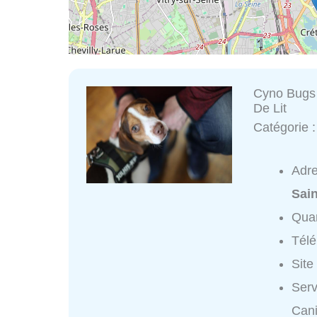
Cyno Bugs 
De Lit
Catégorie 
Adr
Sai
Quar
Tél
Site
Serv
Cani