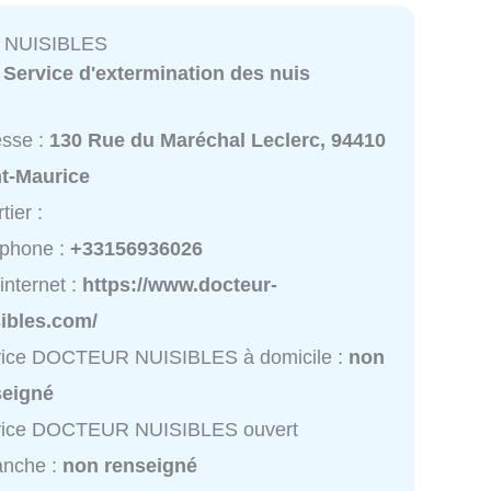
NUISIBLES
:
Service d'extermination des nuis
esse :
130 Rue du Maréchal Leclerc, 94410
nt-Maurice
tier :
éphone :
+33156936026
 internet :
https://www.docteur-
sibles.com/
vice DOCTEUR NUISIBLES à domicile :
non
seigné
vice DOCTEUR NUISIBLES ouvert
anche :
non renseigné