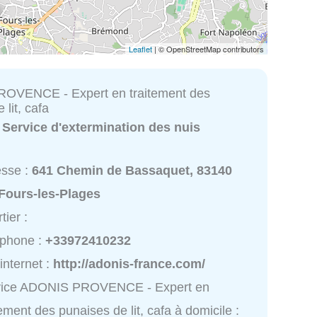
Leaflet
| © OpenStreetMap contributors
OVENCE - Expert en traitement des
 lit, cafa
:
Service d'extermination des nuis
esse :
641 Chemin de Bassaquet, 83140
Fours-les-Plages
tier :
éphone :
+33972410232
 internet :
http://adonis-france.com/
vice ADONIS PROVENCE - Expert en
tement des punaises de lit, cafa à domicile :