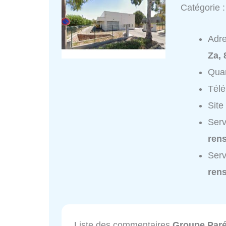
Catégorie 
Adr
Za, 
Quar
Tél
Site
Serv
ren
Serv
ren
Liste des commentaires
Groupe Par