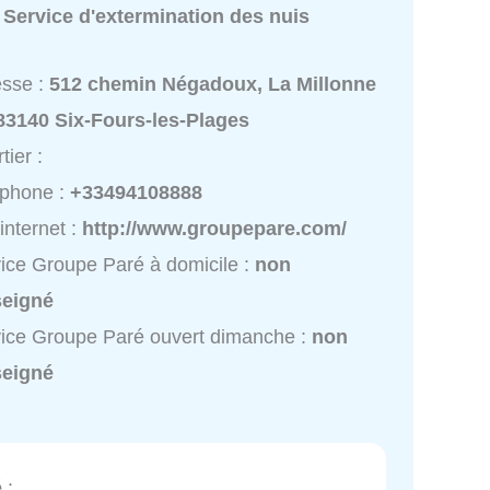
:
Service d'extermination des nuis
esse :
512 chemin Négadoux, La Millonne
83140 Six-Fours-les-Plages
tier :
éphone :
+33494108888
 internet :
http://www.groupepare.com/
ice Groupe Paré à domicile :
non
seigné
ice Groupe Paré ouvert dimanche :
non
seigné
é
: