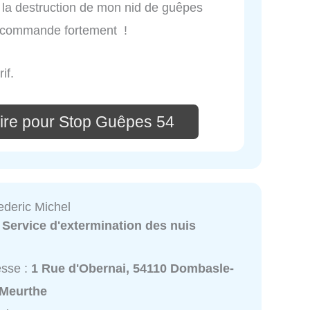
r la destruction de mon nid de guêpes
recommande fortement !
if.
ire pour Stop Guêpes 54
ederic Michel
:
Service d'extermination des nuis
esse :
1 Rue d'Obernai, 54110 Dombasle-
-Meurthe