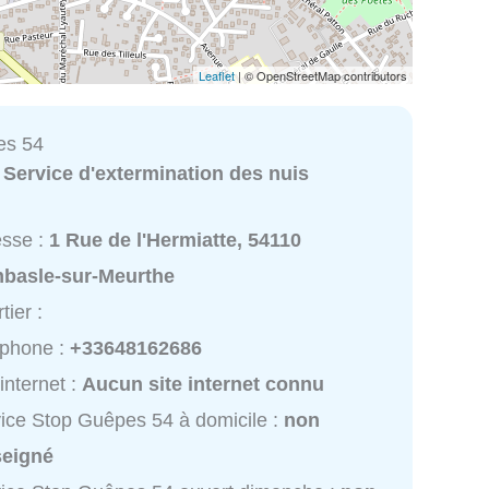
Leaflet
| © OpenStreetMap contributors
es 54
:
Service d'extermination des nuis
esse :
1 Rue de l'Hermiatte, 54110
basle-sur-Meurthe
tier :
éphone :
+33648162686
 internet :
Aucun site internet connu
ice Stop Guêpes 54 à domicile :
non
seigné