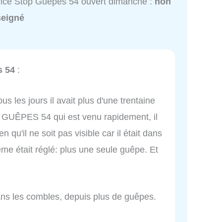
ice Stop Guêpes 54 ouvert dimanche :
non
seigné
s 54
:
s les jours il avait plus d'une trentaine
P GUÊPES 54 qui est venu rapidement, il
en qu'il ne soit pas visible car il était dans
ème était réglé: plus une seule guêpe. Et
dans les combles, depuis plus de guêpes.